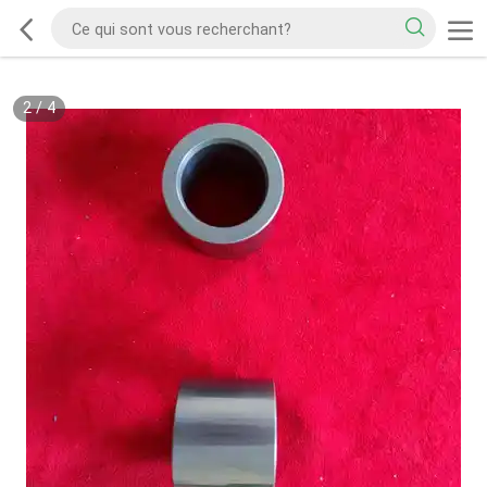
2
/
4