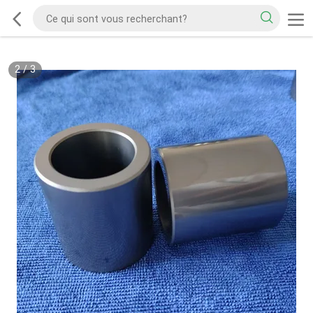
2
/
3