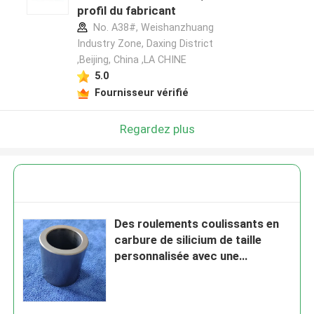
profil du fabricant
No. A38#, Weishanzhuang
Industry Zone, Daxing District
,Beijing, China ,LA CHINE
5.0
Fournisseur vérifié
Regardez plus
Des roulements coulissants en
carbure de silicium de taille
personnalisée avec une
température maximale de 1650
°C et une résistance à la
corrosion pour les pompes