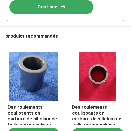
Continuer
produits recommandés
Maison
Des roulements
Des roulements
Produits
coulissants en
coulissants en
carbure de silicium de
carbure de silicium de
taille personnalisée
taille personnalisée
Exposition de VR
avec une température
avec une température