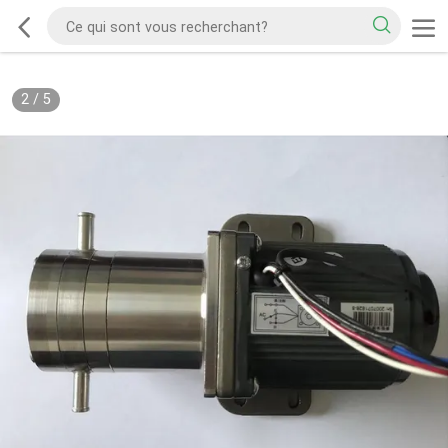
2
/
5