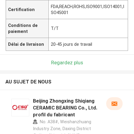
FDA,REACH,ROHS,ISO9001,ISO14001,I
Certification
SO45001
Conditions de
T/T
paiement
Délai de livraison
20-45 jours de travail
Regardez plus
AU SUJET DE NOUS
Beijing Zhongxing Shiqiang
CERAMIC BEARING Co., Ltd.
profil du fabricant
No. A38#, Weishanzhuang
Industry Zone, Daxing District