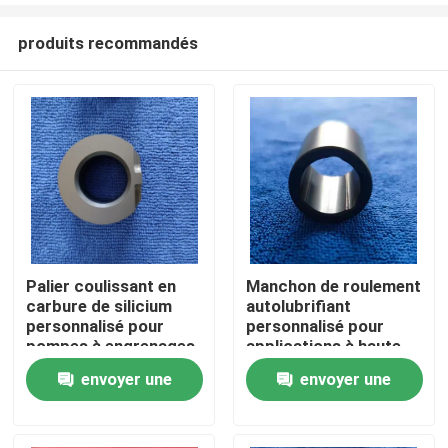
produits recommandés
Palier coulissant en
Manchon de roulement
carbure de silicium
autolubrifiant
Maison
personnalisé pour
personnalisé pour
pompes à engrenages
applications à haute
avec une température
température
envoyer une
envoyer une
Produits
maximale de 1650°C
et une résistance à la
demande
demande
corrosion
Exposition de VR