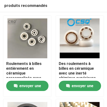
produits recommandés
Roulements à billes
Des roulements à
entièrement en
billes en céramique
céramique
avec une inerté
Maison
personnalisés avec
chimique supérieure,
résistance aux hautes
une faible expansion
envoyer une
envoyer une
températures,
thermique et un
Produits
résistance à l'usure et
fonctionnement
demande
demande
résistance à la
silencieux pour les
corrosion
appareils
Exposition de VR
aérospatiaux et