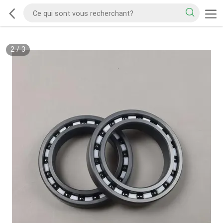
2
/
3