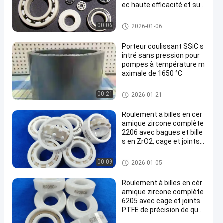
ec haute efficacité et sup
port personnalisé
Incidences en céramique hybri
00:06
2026-01-06
des
Porteur coulissant SSiC s
intré sans pression pour
pompes à température m
aximale de 1650 °C
Incidence de glissement en cér
00:21
2026-01-21
amique
Roulement à billes en cér
amique zircone complète
2206 avec bagues et bille
s en ZrO2, cage et joints
en PEEK, précision de gra
de P6/P5
Roulements à billes en cérami
00:09
2026-01-05
que
Roulement à billes en cér
amique zircone complète
6205 avec cage et joints
PTFE de précision de qual
ité P6/P5, frittage HIP Zr