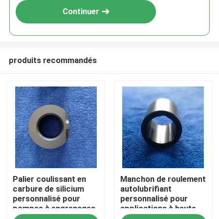
Continuer
produits recommandés
Maison
Palier coulissant en
Manchon de roulement
Produits
carbure de silicium
autolubrifiant
personnalisé pour
personnalisé pour
pompes à engrenages
applications à haute
Exposition de VR
avec une température
température