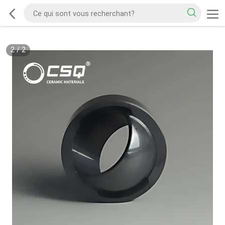
2
/
2