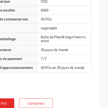
marque
CSQ
e modèle
6000
 de commande min
50 PCs
negotiable
Boîte de Plastik bag+foam+c
'emballage
arton
ivraison
30 jours de travail
s de paiement
T/T
 d'approvisionnement
50 PCs en 30 jours de travail
 Prix
Contactez