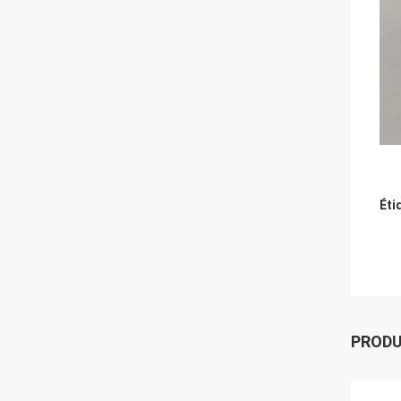
Éti
PROD