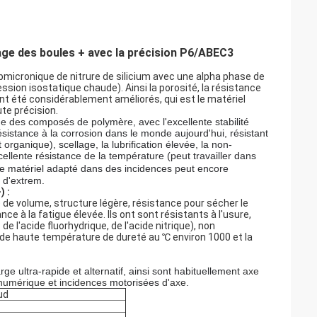
age des boules + avec la précision P6/ABEC3
micronique de nitrure de silicium avec une alpha phase de
ssion isostatique chaude). Ainsi la porosité, la résistance
 ont été considérablement améliorés, qui est le matériel
te précision.
ène des composés de polymère, avec l'excellente stabilité
ésistance à la corrosion dans le monde aujourd'hui, résistant
t organique), scellage, la lubrification élevée, la non-
excellente résistance de la température (peut travailler dans
e matériel adapté dans des incidences peut encore
 d'extrem.
) :
é de volume, structure légère, résistance pour sécher le
nce à la fatigue élevée. Ils ont sont résistants à l'usure,
 de l'acide fluorhydrique, de l'acide nitrique), non
e de haute température de dureté au ℃ environ 1000 et la
e ultra-rapide et alternatif, ainsi sont habituellement
axe
 numérique et incidences
motorisées
d'axe.
ud