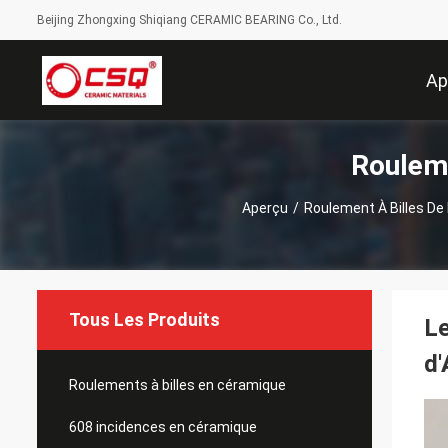
Beijing Zhongxing Shiqiang CERAMIC BEARING Co., Ltd.
Ap
Rouleme
Aperçu
/
Roulement À Billes De 
Tous Les Produits
Le
d
Roulements à billes en céramique
608 incidences en céramique