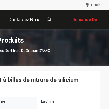
French
Contactez Nous
Demande De
Produits
Soumission
es De Nitrure De Silicium D'ABEC
à billes de nitrure de silicium
gine
La Chine