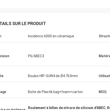
TAILS SUR LE PRODUIT
m
Incidence 6000 en céramique
Struct
cision
P6/ABEC3
Matéri
Roberta
le
Boules HIP-Si3N4 de Ø4.763mm
Utilisa
incidences en céramique sont de
précision, bons qualité et peu
x. Nous avons la coopération
cage
Boîte de Plastik bag+foam+carton
MOQ
 de nombreuses années.
Roulement à billes de nitrure de silicium d'ABEC
,
R
tre en évidence