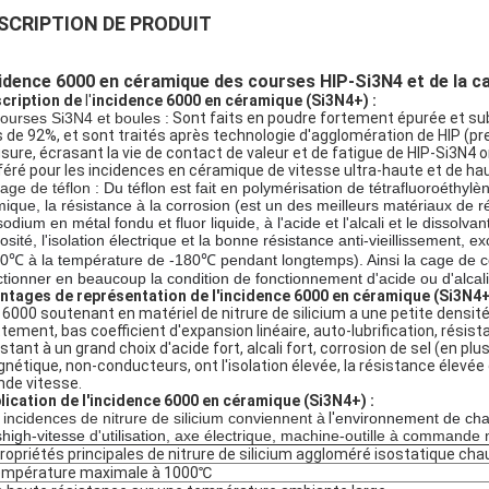
SCRIPTION DE PRODUIT
idence 6000 en céramique des courses HIP-Si3N4 et de la c
cription de
l'
incidence 6000 en céramique (Si3N4+) :
ourses Si3N4 et boules :
Sont faits en poudre fortement épurée et sub
s de 92%, et sont traités après technologie d'agglomération de HIP (pre
'usure, écrasant la vie de contact de valeur et de fatigue de HIP-Si3N4
féré pour les incidences en céramique de vitesse ultra-haute et de hau
age de téflon :
Du téflon est fait en polymérisation de tétrafluoroéthyl
mique, la résistance à la corrosion (est un des meilleurs matériaux de r
odium en métal fondu et fluor liquide, à l'acide et l'alcali et le dissolvan
osité, l'isolation électrique et la bonne résistance anti-vieillissement, 
0℃ à la température de -180℃ pendant longtemps). Ainsi la cage de c
ctionner en beaucoup la condition de fonctionnement d'acide ou d'alcali
ntages de représentation de l'incidence 6000 en céramique (Si3N4+
 6000 soutenant en matériel de nitrure de silicium a une petite densit
ttement, bas coefficient d'expansion linéaire, auto-lubrification, résista
stant à un grand choix d'acide fort, alcali fort, corrosion de sel (en plus
nétique, non-conducteurs, ont l'isolation élevée, la résistance élevé
nde vitesse.
lication de l'incidence 6000 en céramique (Si3N4+) :
 incidences de nitrure de silicium conviennent à
l'
environnement de charg
shigh-vitesse
d'
utilisation
, axe électrique, machine-outille à commande
opriétés principales de nitrure de silicium aggloméré isostatique cha
empérature maximale à 1000℃