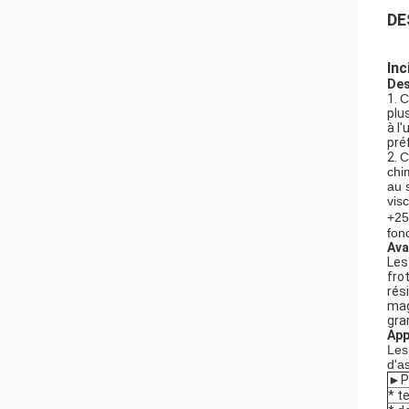
DE
Inc
Des
1.
C
plu
à l
pré
2.
C
chi
au s
visc
+25
fon
Ava
Les
fro
rési
mag
gra
App
Les
d'a
►Pr
* t