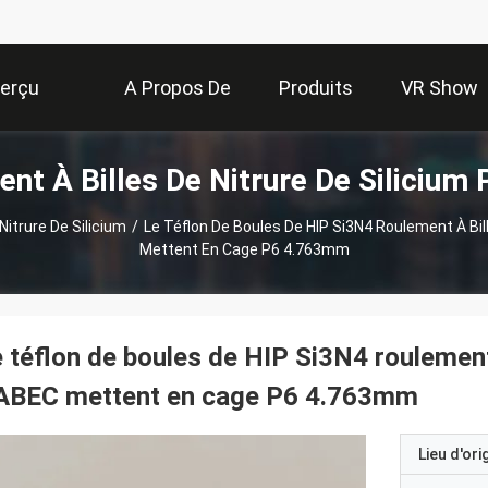
erçu
A Propos De
Produits
VR Show
nt À Billes De Nitrure De Silicium 
Nous
Nitrure De Silicium
/
Le Téflon De Boules De HIP Si3N4 Roulement À Bill
Mettent En Cage P6 4.763mm
 téflon de boules de HIP Si3N4 roulement 
'ABEC mettent en cage P6 4.763mm
Lieu d'ori