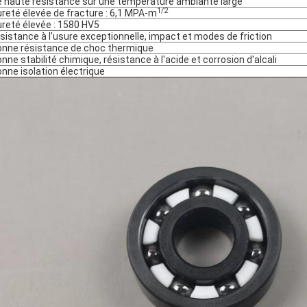
e haute résistance sur une température ambiante large
1/2
ureté élevée de fracture : 6,1 MPA-m
ureté élevée : 1580 HV5
ésistance à l'usure exceptionnelle, impact et modes de friction
onne résistance de choc thermique
onne stabilité chimique, résistance à l'acide et corrosion d'alcali
onne isolation électrique