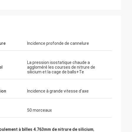
ure
Incidence profonde de cannelure
La pression isostatique chaude a
el
aggloméré les courses de nitrure de
silicium et la cage de balls+Te
tion
Incidence à grande vitesse d'axe
50 morceaux
oulement à billes 4.763mm de nitrure de silicium
,