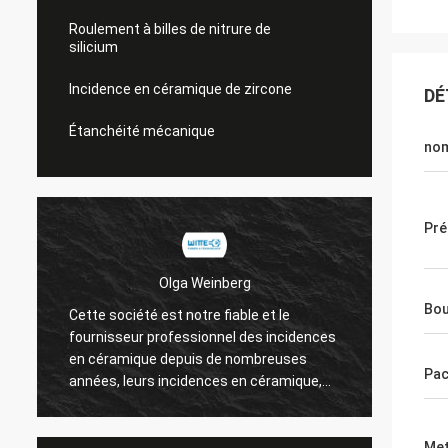
Roulement à billes de nitrure de
silicium
Incidence en céramique de zircone
DÉ
Étanchéité mécanique
no
Pré
Olga Weinberg
Bou
Cette société est notre fiable et le
Leurs 
fournisseur professionnel des incidences
haute 
en céramique depuis de nombreuses
coûteu
Pa
années, leurs incidences en céramique,
depuis
qui sont utilisées dans notre pompe sont
bon de la qualité.
Met