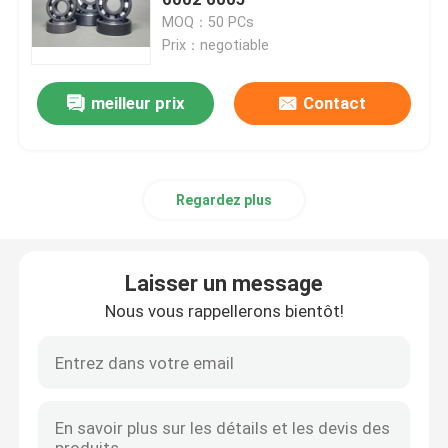
MOQ：50 PCs
Prix：negotiable
Incidences en céramique hybrides
meilleur prix
Contact
Incidence de carbure de silicium
Incidence de glissement en céramique
Regardez plus
Roulements à rouleaux en céramique
Laisser un message
Palier de butée en céramique
Nous vous rappellerons bientôt!
Céramique structurelle avancée
Boule de nitrure de silicium