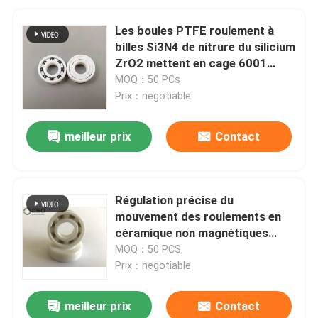
Les boules PTFE roulement à
billes Si3N4 de nitrure du silicium
ZrO2 mettent en cage 6001
12mm
MOQ：50 PCs
Prix：negotiable
meilleur prix
Contact
Régulation précise du
mouvement des roulements en
céramique non magnétiques
6001 pour la fabrication de
MOQ：50 PCS
semi-conducteurs
Prix：negotiable
meilleur prix
Contact