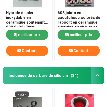
Hybride d'acier
608 joints en
inoxydable en
caoutchouc colorés de
céramique soutenant
rapport en céramique
608 8×22×7mm
hybrides du nitrure de
silicium Si3N4
meilleur prix
meilleur prix
Contact
Contact
Incidence de carbure de silicium
(34)