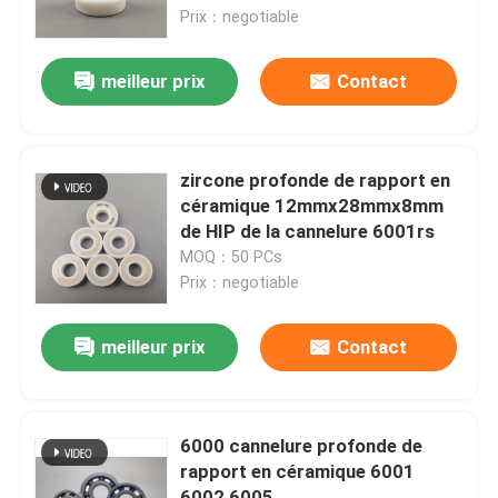
Prix：negotiable
À propos de nous
meilleur prix
Contact
Visite d'usine
zircone profonde de rapport en
Contrôle de qualité
céramique 12mmx28mmx8mm
de HIP de la cannelure 6001rs
MOQ：50 PCs
Contactez-nous
Prix：negotiable
Demandez une citation
meilleur prix
Contact
Roulements à billes en céramique
6000 cannelure profonde de
rapport en céramique 6001
608 incidences en céramique
6002 6005