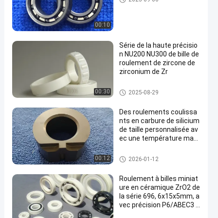
que
00:10
Série de la haute précisio
n NU200 NU300 de bille de
roulement de zircone de
zirconium de Zr
Roulements à rouleaux en cér
00:30
2025-08-29
amique
Des roulements coulissa
nts en carbure de silicium
de taille personnalisée av
ec une température maxi
male de 1650 °C et une ré
sistance à la corrosion da
Incidence de glissement en cér
00:12
2026-01-12
ns des environnements di
amique
fficiles
Roulement à billes miniat
ure en céramique ZrO2 de
la série 696, 6x15x5mm, a
vec précision P6/ABEC3 à
P4/ABEC7