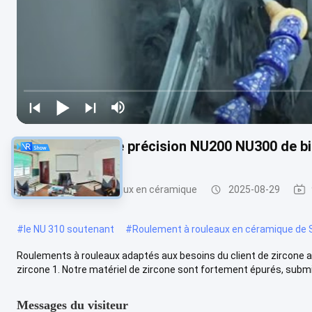
Série de la haute précision NU200 NU300 de bi
Roulements à rouleaux en céramique
2025-08-29
#
le NU 310 soutenant
#
Roulement à rouleaux en céramique de 
Roulements à rouleaux adaptés aux besoins du client de zircone a
zircone 1. Notre matériel de zircone sont fortement épurés, submi
Messages du visiteur