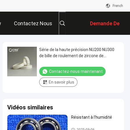
French
w
Contactez Nous
Demande De
Soumission
Série de la haute précision NU200 NU300
de bille de roulement de zircone de
zirconium de Zr
Contactez-nous maintenant
En savoir plus
Vidéos similaires
Résistant à l'humidité
Roulements à billes en cérami
2025-09-06