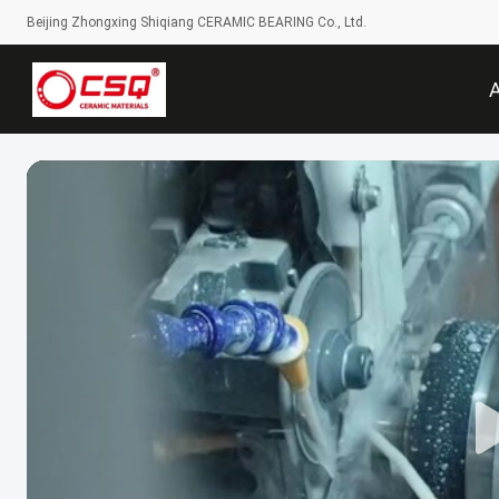
Beijing Zhongxing Shiqiang CERAMIC BEARING Co., Ltd.