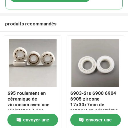
produits recommandés
Maison
695 roulement en
6903-2rs 6900 6904
céramique de
6905 zircone
zirconium avec une
17x30x7mm de
Produits
résistance à des
rapport en céramique
températures
envoyer une
envoyer une
extrêmes, une
Exposition de VR
résistance supérieure