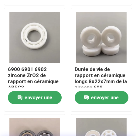
demande
demande
à la corrosion et aux
produits chimiques et
À propos de nous
des propriétés non
magnétiques
Visite d'usine
Contrôle de qualité
6900 6901 6902
Durée de vie de
Contactez-nous
zircone ZrO2 de
rapport en céramique
rapport en céramique
longs 8x22x7mm de la
ABEC3
zircone 608
Demandez une citation
envoyer une
envoyer une
demande
demande
Roulements à billes en céramique
608 incidences en céramique