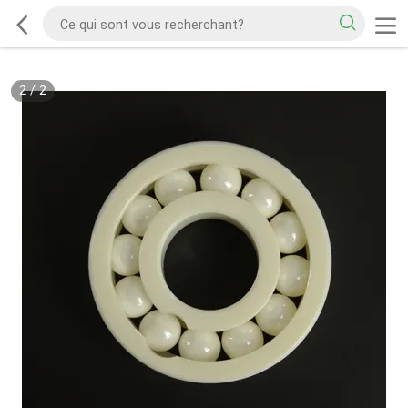
2
/
2