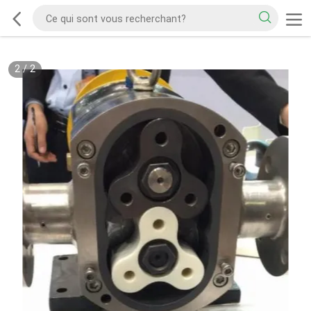
2
/
2