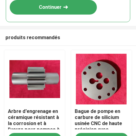
Continuer
produits recommandés
Maison
Arbre d'engrenage en
Bague de pompe en
Produits
céramique résistant à
carbure de silicium
la corrosion et à
usinée CNC de haute
l'usure pour pompes à
précision avec
Exposition de VR
engrenages
résistance à la