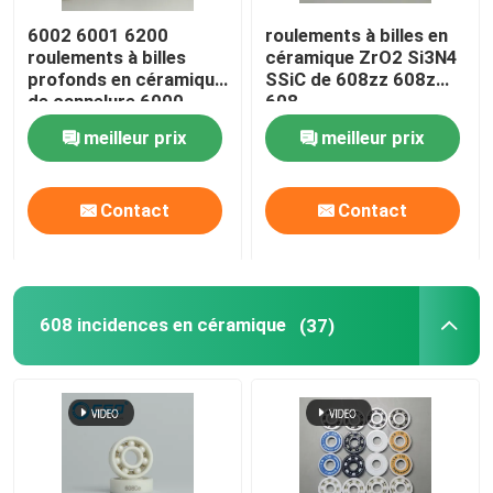
6002 6001 6200
roulements à billes en
Boule de carbure de silicium
roulements à billes
céramique ZrO2 Si3N4
profonds en céramique
SSiC de 608zz 608z
de cannelure 6000
608
Boule en céramique de zircone
Si3N4 SSiC ZrO2
meilleur prix
meilleur prix
Roulements à billes de carbure de silicium
Contact
Contact
Roulement à billes de nitrure de silicium
608 incidences en céramique
(37)
Incidence en céramique de zircone
Étanchéité mécanique