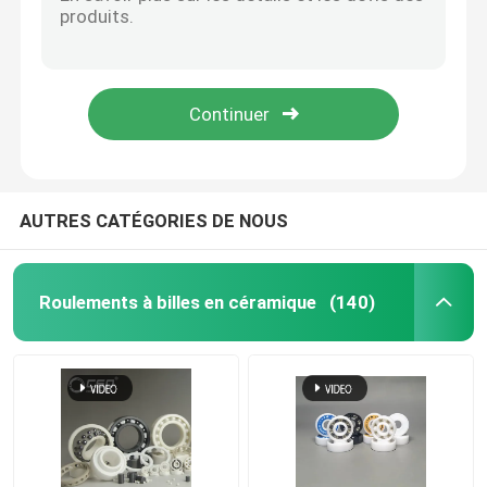
Céramique structurelle avancée de pompe en spirale de bague de SSiC ZrO2 dans la propulsion aérospatiale
Bague structurelle avancée de douille d'étape de céramique de zircone
Incidences en céramique hybrides
Précision de Goint d'incidences de carbure de silicium de SSiC haute
608 joints en caoutchouc colorés de rapport en céramique hybrides du nitrure de silicium Si3N4
Incidence de carbure de silicium
6207 roulements à billes en céramique de carbure de silicium 35x72x17mm
Incidence de glissement en céramique
AUTRES CATÉGORIES DE NOUS
Roulements à rouleaux en céramique
Roulements à billes en céramique
(140)
Palier de butée en céramique
Céramique structurelle avancée
Boule de nitrure de silicium