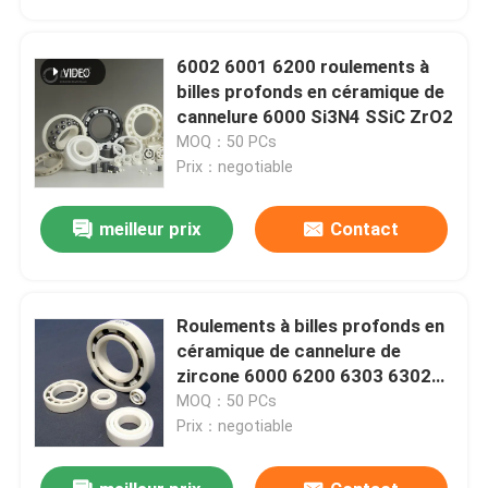
6002 6001 6200 roulements à
billes profonds en céramique de
cannelure 6000 Si3N4 SSiC ZrO2
MOQ：50 PCs
Prix：negotiable
meilleur prix
Contact
Roulements à billes profonds en
Maison
céramique de cannelure de
zircone 6000 6200 6303 6302
6301
MOQ：50 PCs
Produits
Prix：negotiable
Exposition de VR