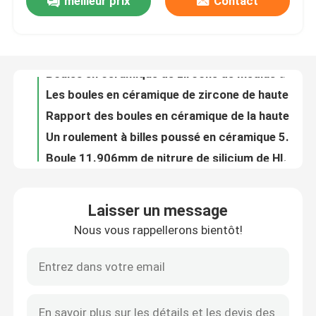
meilleur prix
Contact
Boules en céramique de zircone de médias de broyeur à boulets pour la cheminée 6.35mm
Les boules en céramique de zircone de haute précision pour des usines eau le traitement 2.381mm
À propos de nous
Rapport des boules en céramique de la haute précision G5 des boules 11.113mm de nitrure de silice
Un roulement à billes poussé en céramique 51103 de direction simple en structure
Visite d'usine
Boule 11.906mm de nitrure de silicium de HIP 1580 boules en céramique de médias de la dureté HV5
le Groupe des Dix de boule de nitrure de silicium de 14.288mm évaluent en céramique noir
Contrôle de qualité
Le Groupe des Dix G5 des billes du roulement Si3N4 17.4625mm rectifiant les boules en céramique pour la distillation
Boules en céramique de boules de nitrure de silicium de D31.75mm grandes pour le foyer au gaz
Précision hybride en céramique de nitrure de silicium de 608 incidences d'Abec 7 haute imperméable
Contactez-nous
Bague en spirale en céramique roulement à billes d'oxyde de zircone de zirconium pour des pompes
Laisser un message
Les incidences en céramique industrielles noires font un pas la douille ZrO2 SSiC
Demandez une citation
Nous vous rappellerons bientôt!
Carbure de silicium en céramique de rapport de glissement de Goint 410GPa
Fabricants en céramique SSiC 3.18gcm3 d'incidence de glissement de pompes
Roulements à billes en céramique
CSQ a avancé le souffle structurel de bec de carbure de silicium de brûleur de céramique sic
Anneaux d'axe de joint mécanique de carbure de silicium de carbone pour les machines rotatives
608 incidences en céramique