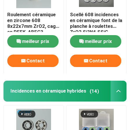
Roulement céramique
Scellé 608 incidences
en zircone 608
en céramique font de la
8x22x7mm ZrO2, cage
planche à roulettes
en PEEK, ABEC3
ZrO2 Si3N4 SSiC
meilleur prix
meilleur prix
Contact
Contact
Incidences en céramique hybrides
(14)