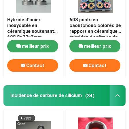
Hybride d'acier
608 joints en
inoxydable en
caoutchouc colorés de
céramique soutenant
rapport en céramique
608 8×22×7mm
hybrides du nitrure de
silicium Si3N4
meilleur prix
meilleur prix
Contact
Contact
Incidence de carbure de silicium
(34)