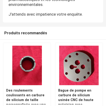
environnementales.
À propos de nous
J'attends avec impatience votre enquête.
Visite d'usine
Produits recommandés
Contrôle de qualité
Contactez-nous
Demandez une citation
Roulements à billes en céramique
Des roulements
Bague de pompe en
coulissants en carbure
carbure de silicium
de silicium de taille
usinée CNC de haute
608 incidences en céramique
personnalisée avec une
précision avec