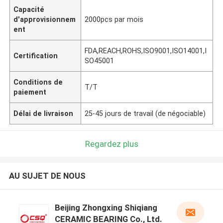
Capacité
d'approvisionnem
2000pcs par mois
ent
FDA,REACH,ROHS,ISO9001,ISO14001,I
Certification
SO45001
Conditions de
T/T
paiement
Délai de livraison
25-45 jours de travail (de négociable)
Regardez plus
AU SUJET DE NOUS
Beijing Zhongxing Shiqiang
CERAMIC BEARING Co., Ltd.