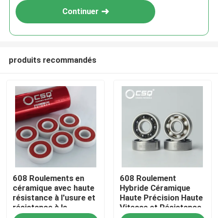
Continuer
produits recommandés
Maison
608 Roulements en
608 Roulement
Produits
céramique avec haute
Hybride Céramique
résistance à l'usure et
Haute Précision Haute
résistance à la
Vitesse et Résistance
Exposition de VR
corrosion pour
à la Corrosion pour