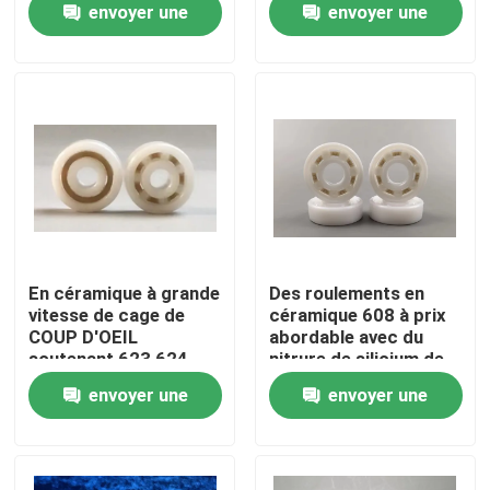
envoyer une
envoyer une
skateboards et patins
Applications
à roulettes de
Industrielles
demande
demande
À propos de nous
précision P5 P4
Visite d'usine
Contrôle de qualité
Contactez-nous
En céramique à grande
Des roulements en
vitesse de cage de
céramique 608 à prix
COUP D'OEIL
abordable avec du
Demandez une citation
soutenant 623 624
nitrure de silicium de
625 626 séries
qualité supérieure
envoyer une
envoyer une
Roulements à billes en céramique
demande
demande
608 incidences en céramique