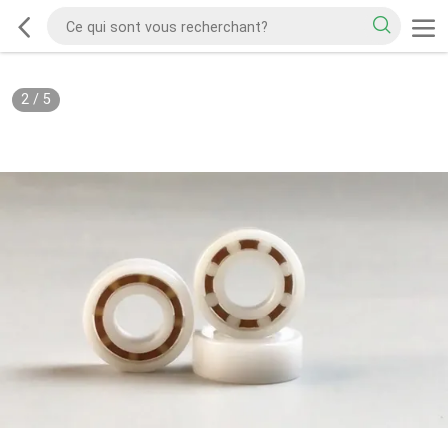
2
/
5